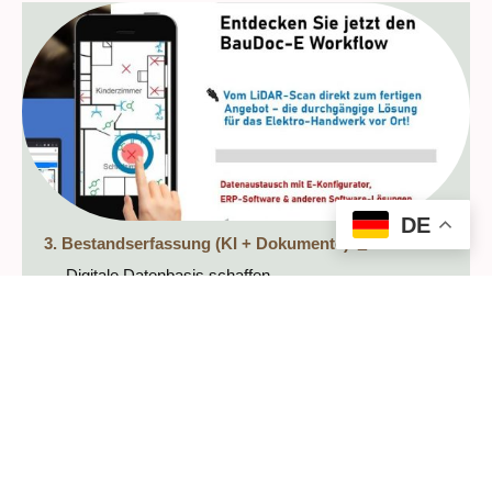
DE
3. Bestandserfassung (KI + Dokumente)
🧾
Digitale Datenbasis schaffen
Räume per LiDAR scannen
BIM-/CAD-Daten übernehmen
ERP-Interface anpassen & nutzen
Sofort-Nutzen:
> 4 Std. Zeit-/ Informations-
gewinn