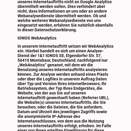
unseres Internetauftritts nicht an Google Analytics
übermittelt werden sollen. Dies verhindert aber
nicht, dass Informationen an uns oder an andere
Webanalysedienste übermittelt werden. Ob und
welche weiteren Webanalysedienste von uns
eingesetzt werden, erfahren Sie natürlich ebenfalls
in dieser Datenschutzerklärung.
IONOS WebAnalytics
In unserem Internetauftritt setzen wir WebAnalytics
ein. Hierbei handelt es sich um einen Analyse-
Dienst der 1&1 IONOS SE, Elgendorfer Str. 57,
56410 Montabaur, Deutschland, nachfolgend nur
„WebAnalytics“ genannt, mit dem wir die
Benutzung unseres Internetauftritts analysieren
können. Zur Analyse werden anhand eines Pixels
oder über die Logfiles in unserem Auftrag Daten
über Typ und Version Ihres Internetbrowsers, Ihr
Betriebssystem, der Typ Ihres Endgerätes, die
Website, von der aus Sie auf unseren
Internetauftritt gewechselt haben (Referrer URL),
die Website(s) unseres Internetauftritts, die Sie
besuchen, oder die Dateien, die Sie anfordern,
Datum und Uhrzeit des jeweiligen Zugriffs sowie
die anonymisierte IP-Adresse des
Internetanschlusses, von dem aus die Nutzung
unseres Internetauftritts erfolgt, erhoben. Im Falle
einer von Ihnen erteilten Einwilligung für diese